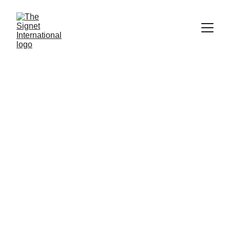
世能国际
The Signet International
企业出海欧洲的顶级战略伙伴
战略咨询
创新方案优化企业核心：企业战略、市场营
销、品牌建设、公关及宣传策略。