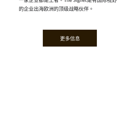
一家企业都是王者。The Signet是有国际视野
的企业出海欧洲的顶级战略伙伴。
更多信息
世能国际 The Signet International
Conseils innovants, coaching exécutif, club 
d'excellence
The Signet International. Un accélérateur vers 
l'excellence.